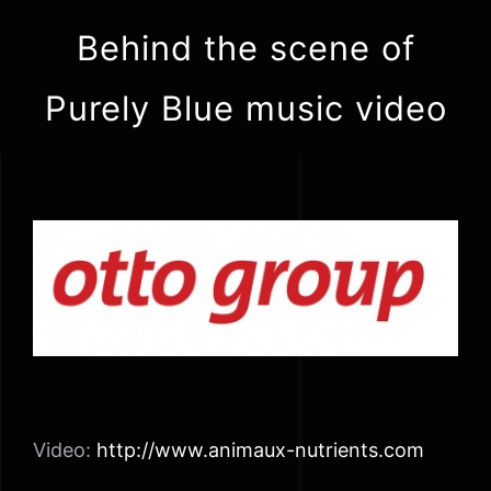
Zum
Behind the scene of
Inhalt
springen
Purely Blue music video
View
Larger
Image
Video:
http://www.animaux-nutrients.com