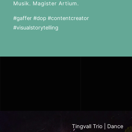
Musik. Magister Artium.
#gaffer #dop #contentcreator
#visualstorytelling
Tingvall Trio | Dance